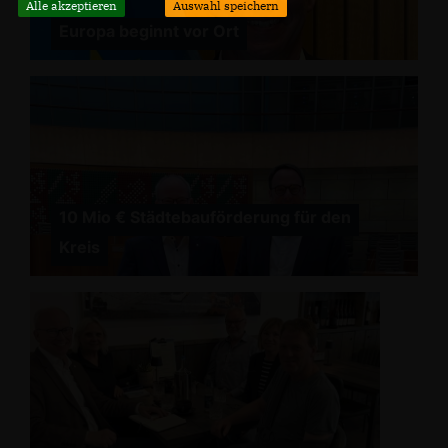
Alle akzeptieren
Auswahl speichern
Europa beginnt vor Ort
10 Mio € Städtebauförderung für den
Kreis