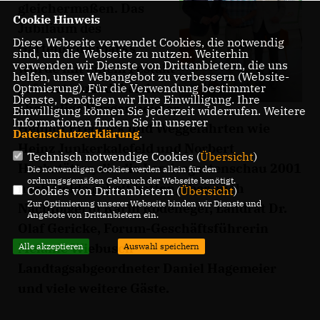
gleichermaßen. Das
Cookie Hinweis
Jubiläum des
Diese Webseite verwendet Cookies, die notwendig
Gartenschauparks
sind, um die Webseite zu nutzen. Weiterhin
verwenden wir Dienste von Drittanbietern, die uns
wurde mit einem Festakt
helfen, unser Webangebot zu verbessern (Website-
gefeiert – mit dabei der
Optmierung). Für die Verwendung bestimmter
Dienste, benötigen wir Ihre Einwilligung. Ihre
ehemalige Bürgermeister
Einwilligung können Sie jederzeit widerrufen. Weitere
Informationen finden Sie in unserer
Helmut Predeick und Weggefährten wie
Datenschutzerklärung
.
Heinz Junkerkalefeld und Norbert
Technisch notwendige Cookies (
Übersicht
)
Hochstätter, die die Landesgartenschau 2001
Die notwendigen Cookies werden allein für den
ordnungsgemäßen Gebrauch der Webseite benötigt.
nach Oelde geholt hatten, aber auch
Cookies von Drittanbietern (
Übersicht
)
Zur Optimierung unserer Webseite binden wir Dienste und
Nachfolgerin Karin Rodeheger, Landrat Dr.
Angebote von Drittanbietern ein.
Olaf Gericke, Forum-Geschäftsführerin
Melanie Wiebusch
Alle akzeptieren
Auswahl speichern
Landtagsabgeordneter Daniel Hagemeier
und viele weitere Gäste.