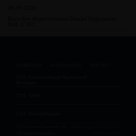
06.06.2026
Büro des Abgeordneten Daniel Hagemeier
MdL (CDU)
IMPRESSUM
DATENSCHUTZ
KONTAKT
CDU Kreisverband Warendorf-
Beckum
CDU NRW
CDU Deutschlands
@2026 Daniel Hagemeier MdL
Realisation: Sharkness Media
Alle Rechte vorbehalten.
GmbH & Co. KG