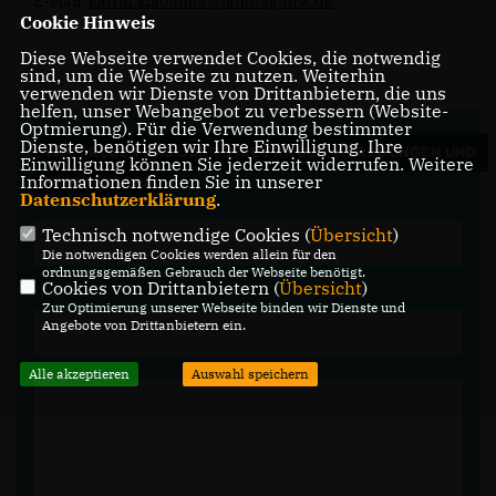
E-Mail:
katrin.klabunde@landtag.nrw.de
Cookie Hinweis
Diese Webseite verwendet Cookies, die notwendig
sind, um die Webseite zu nutzen. Weiterhin
verwenden wir Dienste von Drittanbietern, die uns
helfen, unser Webangebot zu verbessern (Website-
Optmierung). Für die Verwendung bestimmter
Dienste, benötigen wir Ihre Einwilligung. Ihre
WIR FREUEN UNS ÜBER IHRE FRAGEN, ANREGUNGEN UND
Einwilligung können Sie jederzeit widerrufen. Weitere
Informationen finden Sie in unserer
KOMMENTARE.
Datenschutzerklärung
.
Technisch notwendige Cookies (
Übersicht
)
Die notwendigen Cookies werden allein für den
ordnungsgemäßen Gebrauch der Webseite benötigt.
Cookies von Drittanbietern (
Übersicht
)
Zur Optimierung unserer Webseite binden wir Dienste und
Angebote von Drittanbietern ein.
Alle akzeptieren
Auswahl speichern