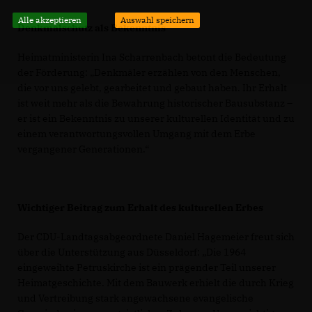
Alle akzeptieren
Auswahl speichern
Denkmalschutz als Bekenntnis
Heimatministerin Ina Scharrenbach betont die Bedeutung
der Förderung: „Denkmäler erzählen von den Menschen,
die vor uns gelebt, gearbeitet und gebaut haben. Ihr Erhalt
ist weit mehr als die Bewahrung historischer Bausubstanz –
er ist ein Bekenntnis zu unserer kulturellen Identität und zu
einem verantwortungsvollen Umgang mit dem Erbe
vergangener Generationen.“
Wichtiger Beitrag zum Erhalt des kulturellen Erbes
Der CDU-Landtagsabgeordnete Daniel Hagemeier freut sich
über die Unterstützung aus Düsseldorf: „Die 1964
eingeweihte Petruskirche ist ein prägender Teil unserer
Heimatgeschichte. Mit dem Bauwerk erhielt die durch Krieg
und Vertreibung stark angewachsene evangelische