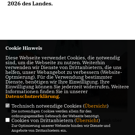
2026 des Landes.
Cookie Hinweis
Diese Webseite verwendet Cookies, die notwendig
sind, um die Webseite zu nutzen. Weiterhin
verwenden wir Dienste von Drittanbietern, die uns
helfen, unser Webangebot zu verbessern (Website-
Optmierung). Für die Verwendung bestimmter
Dienste, benötigen wir Ihre Einwilligung. Ihre
Einwilligung können Sie jederzeit widerrufen. Weitere
Informationen finden Sie in unserer
Datenschutzerklärung
.
Technisch notwendige Cookies (
Übersicht
)
Die notwendigen Cookies werden allein für den
ordnungsgemäßen Gebrauch der Webseite benötigt.
Cookies von Drittanbietern (
Übersicht
)
Denkmalschutz vor Ort: Daniel Hagemeier freut sich über
Zur Optimierung unserer Webseite binden wir Dienste und
Landesförderung
Angebote von Drittanbietern ein.