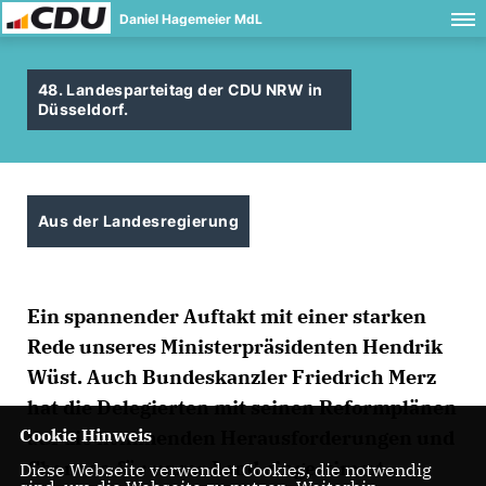
Daniel Hagemeier MdL
48. Landesparteitag der CDU NRW in
Düsseldorf.
Aus der Landesregierung
Ein spannender Auftakt mit einer starken
Rede unseres Ministerpräsidenten Hendrik
Wüst. Auch Bundeskanzler Friedrich Merz
hat die Delegierten mit seinen Reformplänen
Cookie Hinweis
auf die kommenden Herausforderungen und
Chancen für unser Land eingestimmt.
Diese Webseite verwendet Cookies, die notwendig