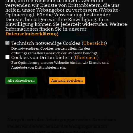
sind, um die Webseite zu nutzen. Weiterhin
verwenden wir Dienste von Drittanbietern, die uns
helfen, unser Webangebot zu verbessern (Website-
Optmierung). Für die Verwendung bestimmter
Dienste, benötigen wir Ihre Einwilligung. Ihre
Einwilligung können Sie jederzeit widerrufen. Weitere
Informationen finden Sie in unserer
Datenschutzerklärung
.
Technisch notwendige Cookies (
Übersicht
)
Die notwendigen Cookies werden allein für den
ordnungsgemäßen Gebrauch der Webseite benötigt.
Cookies von Drittanbietern (
Übersicht
)
Zur Optimierung unserer Webseite binden wir Dienste und
Angebote von Drittanbietern ein.
Alle akzeptieren
Auswahl speichern
Nun geht es in den Arbeitsgruppen weiter: Gemeinsam
stellen wir die Weichen für das Wahlprogramm zur
Landtagswahl 2027 in Nordrhein-Westfalen.