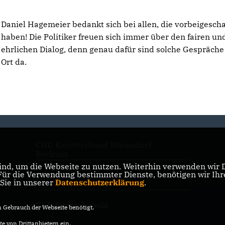
Daniel Hagemeier bedankt sich bei allen, die vorbeigesch
haben! Die Politiker freuen sich immer über den fairen un
ehrlichen Dialog, denn genau dafür sind solche Gespräche
Ort da.
CDU Kreisverband Warendorf-
Beckum
nd, um die Webseite zu nutzen. Weiterhin verwenden wir Di
r die Verwendung bestimmter Dienste, benötigen wir Ihre 
CDU NRW
 Sie in unserer
Datenschutzerklärung
.
CDU Deutschlands
Gebrauch der Webseite benötigt.
e von Drittanbietern ein.