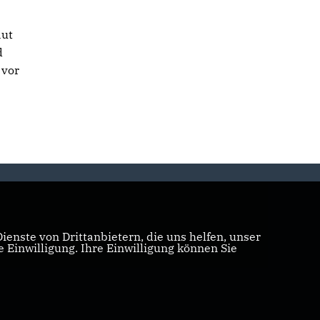
aut
d
 vor
enste von Drittanbietern, die uns helfen, unser
Einwilligung. Ihre Einwilligung können Sie