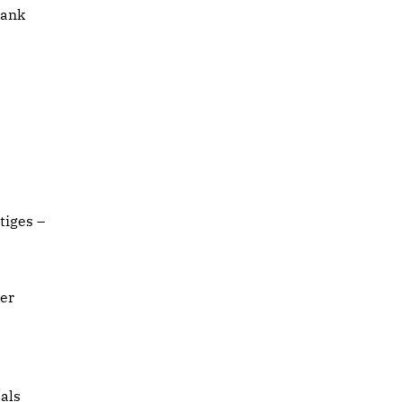
Dank
tiges –
er
als