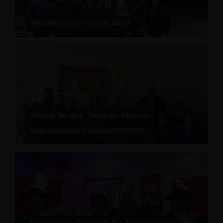
Westbeverner Krink 2019
Klasse 5e des Thomas-Morus-
Gymnasiums Politikunterricht
Prinzenempfang der KG Ennigerloher