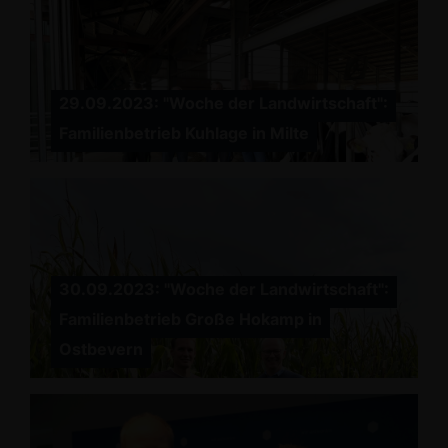
29.09.2023: "Woche der Landwirtschaft":
Familienbetrieb Kuhlage in Milte
30.09.2023: "Woche der Landwirtschaft":
Familienbetrieb Große Hokamp in
Ostbevern