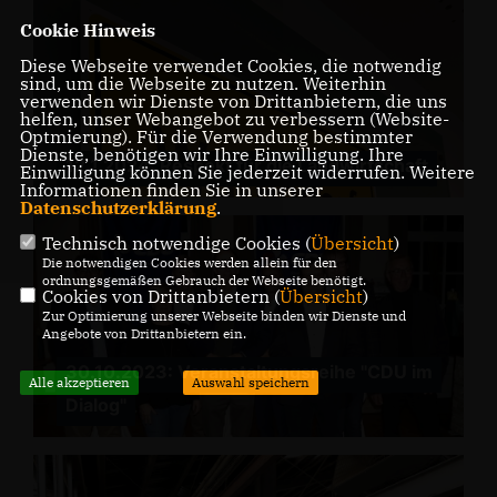
Cookie Hinweis
Diese Webseite verwendet Cookies, die notwendig
sind, um die Webseite zu nutzen. Weiterhin
verwenden wir Dienste von Drittanbietern, die uns
helfen, unser Webangebot zu verbessern (Website-
Optmierung). Für die Verwendung bestimmter
Dienste, benötigen wir Ihre Einwilligung. Ihre
12.1.2024: Respekt für die Landwirtschaft
Einwilligung können Sie jederzeit widerrufen. Weitere
Informationen finden Sie in unserer
Datenschutzerklärung
.
Technisch notwendige Cookies (
Übersicht
)
Die notwendigen Cookies werden allein für den
ordnungsgemäßen Gebrauch der Webseite benötigt.
Cookies von Drittanbietern (
Übersicht
)
Zur Optimierung unserer Webseite binden wir Dienste und
Angebote von Drittanbietern ein.
30.10.2023: Veranstaltungsreihe "CDU im
Alle akzeptieren
Auswahl speichern
Dialog"