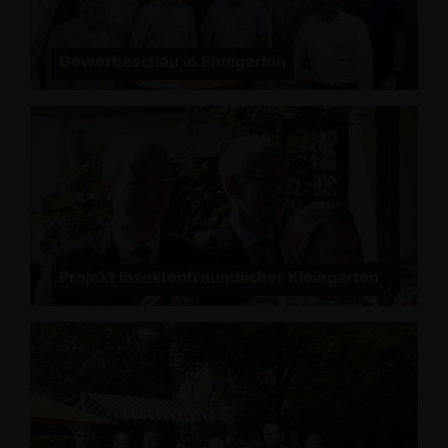
Gewerbeschau in Ennigerloh
Projekt Insektenfreundlicher Kleingarten