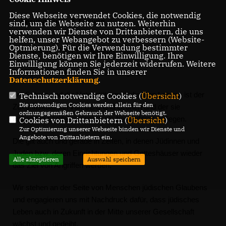
Diese Webseite verwendet Cookies, die notwendig
1. Lesung und 2. Lesung
sind, um die Webseite zu nutzen. Weiterhin
verwenden wir Dienste von Drittanbietern, die uns
helfen, unser Webangebot zu verbessern (Website-
Optmierung). Für die Verwendung bestimmter
Sehr geehrter Herr Landtagspräsident,
Dienste, benötigen wir Ihre Einwilligung. Ihre
Einwilligung können Sie jederzeit widerrufen. Weitere
Informationen finden Sie in unserer
sehr geehrte Kolleginnen und Kollegen,
Datenschutzerklärung
.
der Schutz und die Unterstützung jüdischen Lebens ist der
Technisch notwendige Cookies (
Übersicht
)
Die notwendigen Cookies werden allein für den
Zukunftskoalition von CDU und Grünen und der sie
ordnungsgemäßen Gebrauch der Webseite benötigt.
tragenden Landesregierung ein besonderes Anliegen.
Cookies von Drittanbietern (
Übersicht
)
Zur Optimierung unserer Webseite binden wir Dienste und
Angebote von Drittanbietern ein.
Die gilt auch und gerade in Zeiten, in denen Jüdinnen und
Juden bzw. deren Einrichtungen und Gotteshäuser wieder
Alle akzeptieren
Auswahl speichern
das Ziel von Angriffen werden.
Wir stehen an der Seite von Menschen jüdischen Glaubens
und engagieren uns mit Nachdruck dafür, dass jüdisches
Leben auch in Zukunft in der Mitte unserer Gesellschaft
wächst und gedeiht.