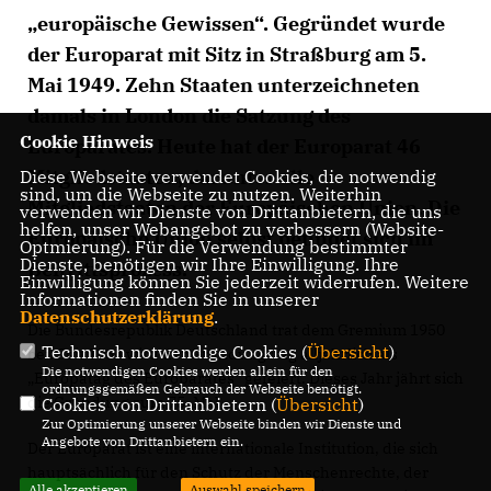
europäische Gewissen“. Gegründet wurde
der Europarat mit Sitz in Straßburg am 5.
Mai 1949. Zehn Staaten unterzeichneten
damals in London die Satzung des
Cookie Hinweis
Europarates. Heute hat der Europarat 46
Mitgliedstaaten, darunter alle
Diese Webseite verwendet Cookies, die notwendig
sind, um die Webseite zu nutzen. Weiterhin
Mitgliedstaaten der Europäischen Union. Die
verwenden wir Dienste von Drittanbietern, die uns
helfen, unser Webangebot zu verbessern (Website-
Europäische Union selbst befindet sich im
Optmierung). Für die Verwendung bestimmter
Dienste, benötigen wir Ihre Einwilligung. Ihre
Beitrittsprozess.
Einwilligung können Sie jederzeit widerrufen. Weitere
Informationen finden Sie in unserer
Datenschutzerklärung
.
Die Bundesrepublik Deutschland trat dem Gremium 1950
Technisch notwendige Cookies (
Übersicht
)
bei. Seit 1964 wird der Gründungstag alljährlich als
Die notwendigen Cookies werden allein für den
Europatag des Europarates“ gefeiert. Dieses Jahr jährt sich
ordnungsgemäßen Gebrauch der Webseite benötigt.
die Gründung zum 75. Mal.
Cookies von Drittanbietern (
Übersicht
)
Zur Optimierung unserer Webseite binden wir Dienste und
Angebote von Drittanbietern ein.
Der Europarat ist eine internationale Institution, die sich
hauptsächlich für den Schutz der Menschenrechte, der
Alle akzeptieren
Auswahl speichern