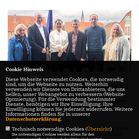
Cookie Hinweis
Diese Webseite verwendet Cookies, die notwendig
v.l.: Elke Duhme (CDU-Fraktionsvorsitzende), Daniel
sind, um die Webseite zu nutzen. Weiterhin
Hagemeier MdL, Bürgermeisterin Katja Behrendt, Stephan
verwenden wir Dienste von Drittanbietern, die uns
Herzig (Kämmerer), Stefan Klein-Ridder
helfen, unser Webangebot zu verbessern (Website-
Optmierung). Für die Verwendung bestimmter
(Fachbereichsleiter Bauen und Bewirtschaften) und Anne-
Dienste, benötigen wir Ihre Einwilligung. Ihre
Kathrin Schulte (Vorsitzende der CDU-Ortsunion Telgte)
Einwilligung können Sie jederzeit widerrufen. Weitere
Informationen finden Sie in unserer
Datenschutzerklärung
.
Mit einem zweistelligen Defizit von 13,1 Millionen ist es der
Technisch notwendige Cookies (
Übersicht
)
schlechteste Haushalt bislang“, formulierte es Behrendt
Die notwendigen Cookies werden allein für den