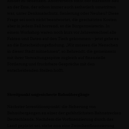
Ridder zu bedenken. Andererseits steht der markante Bau
an der Ems, der schon immer auch ästhetisch umstritten
war, unter Denkmalschutz. Sanierung oder Neubau? Diese
Frage sei noch nicht beantwortet, die geschätzten Kosten
aber in jedem Fall horrend, so die Bürgermeisterin. In
einem Workshop waren noch kurz vor Jahreswechsel alle
Fakten und Daten auf den Tisch gekommen – jetzt gehe es
an die Entscheidungsfindung. „Wir müssen die Menschen
in dieser Stadt mitnehmen“, so Behrendt, die gemeinsam
mit ihrer Verwaltungsspitze zugleich auf finanzielle
Förderung und fruchtbare Gespräche mit den
entscheidenden Stellen hofft.
Streitpunkt ungesicherte Bahnübergänge
Nächster Investitionspunkt: die Sicherung von
Bahnübergängen an einer der gefährlichsten Bahnstrecken
Deutschlands. Nachdem die Vorfinanzierung durch das
Land geplatzt sei, stehe nun eine Zwischenfinanzierung