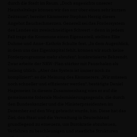
durch die Stadt im Raum. „Doch angesichts unserer
Haushaltslage können wir das nur über einen sehr kurzen
Zeitraum“, bereitet Kämmerer Stephan Herzig dieses
Angebot Bauchschmerzen. Generell sei das Fördersystem
des Landes ein zweischneidiges Schwert – denn in jedem
Fall trage die Kommune einen Eigenanteil, stellten Elke
Duhme und Anne-Kathrin Schulte fest. „In dem Augenblick,
in dem uns das Eigenkapital fehlt, können wir auch keine
Förderprogramme mehr abrufen“, konkretisierte Behrendt.
Zwar arbeite der NRW-Plan stärker mit Pauschalen als
bislang üblich. „Aber das System ist immer noch zu
kompliziert“, so die Meinung des Kämmerers. „Wir müssen
noch schneller und effizienter werden“, bestätigte Daniel
Hagemeier. In diesem Zusammenhang wies er auf die
gemeinsame föderale Modernisierungsagenda, die durch
den Bundeskanzler und die Ministerpräsidenten im
Dezember auf den Weg gebracht wurde, hin. Diese hat das
Ziel, den Staat und die Verwaltung in Deutschland
grundlegend zu erneuern, um Bürokratie abzubauen,
Verfahren zu beschleunigen und staatliche Strukturen