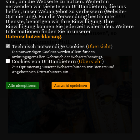
sind, um die Webseite zu nutzen. Weiterhin
Sonntag alles zu bieten, was das jecke Herz
verwenden wir Dienste von Drittanbietern, die uns
helfen, unser Webangebot zu verbessern (Website-
begehrt. "Besonders gefreut habe ich mich
Optmierung). Für die Verwendung bestimmter
Dienste, benötigen wir Ihre Einwilligung. Ihre
natürlich über die Showtanzgruppe „SK
Einwilligung können Sie jederzeit widerrufen. Weitere
Informationen finden Sie in unserer
Helau Allstars“ aus Sünninghausen", so
Datenschutzerklärung
.
Daniel Hagemeier MdL
Technisch notwendige Cookies (
Übersicht
)
Die notwendigen Cookies werden allein für den
ordnungsgemäßen Gebrauch der Webseite benötigt.
Cookies von Drittanbietern (
Übersicht
)
Zur Optimierung unserer Webseite binden wir Dienste und
Angebote von Drittanbietern ein.
Alle akzeptieren
Auswahl speichern