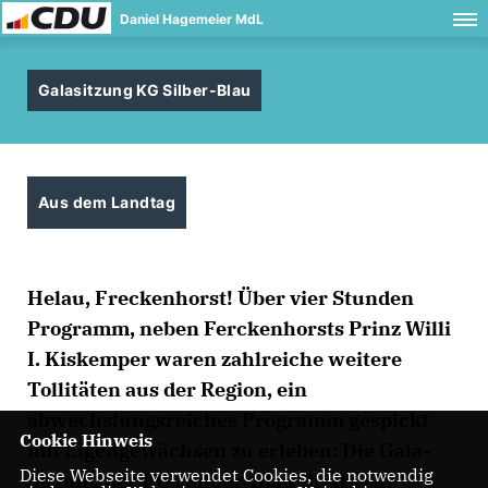
Daniel Hagemeier MdL
Galasitzung KG Silber-Blau
Aus dem Landtag
Helau, Freckenhorst! Über vier Stunden
Programm, neben Ferckenhorsts Prinz Willi
I. Kiskemper waren zahlreiche weitere
Tollitäten aus der Region, ein
abwechslungsreiches Programm gespickt
Cookie Hinweis
mit Eigengewächsen zu erleben: Die Gala-
Diese Webseite verwendet Cookies, die notwendig
Sitzung der KG „Silber-Blau“ hatte am