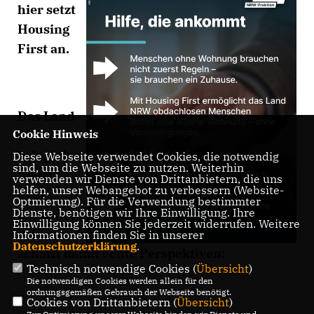
hier setzt
Housing
First an.
Das Land
Cookie Hinweis
NRW
bringt den
Diese Webseite verwendet Cookies, die notwendig
sind, um die Webseite zu nutzen. Weiterhin
Ansatz
verwenden wir Dienste von Drittanbietern, die uns
helfen, unser Webangebot zu verbessern (Website-
jetzt
Optmierung). Für die Verwendung bestimmter
Dienste, benötigen wir Ihre Einwilligung. Ihre
landesweit
Einwilligung können Sie jederzeit widerrufen. Weitere
voran und
Informationen finden Sie in unserer
Datenschutzerklärung
.
schafft damit echte Perspektiven:
Technisch notwendige Cookies (
Übersicht
)
Die notwendigen Cookies werden allein für den
ordnungsgemäßen Gebrauch der Webseite benötigt.
Cookies von Drittanbietern (
Übersicht
)