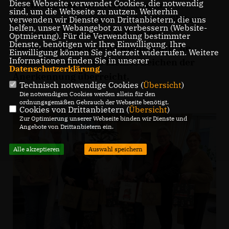
Diese Webseite verwendet Cookies, die notwendig
sowie unserem stellvertretenden
sind, um die Webseite zu nutzen. Weiterhin
Fraktionsvorsitzenden Christoffer Siebert
verwenden wir Dienste von Drittanbietern, die uns
helfen, unser Webangebot zu verbessern (Website-
hat Daniel Hagemeier MdL in der
Optmierung). Für die Verwendung bestimmter
Dienste, benötigen wir Ihre Einwilligung. Ihre
Weihnachtswoche eine weihnachtliche
Einwilligung können Sie jederzeit widerrufen. Weitere
Informationen finden Sie in unserer
Aufmerksamkeit als kleines Zeichen der
Datenschutzerklärung
.
Anerkennung überreicht.
Technisch notwendige Cookies (
Übersicht
)
Die notwendigen Cookies werden allein für den
ordnungsgemäßen Gebrauch der Webseite benötigt.
Cookies von Drittanbietern (
Übersicht
)
Zur Optimierung unserer Webseite binden wir Dienste und
Angebote von Drittanbietern ein.
Alle akzeptieren
Auswahl speichern