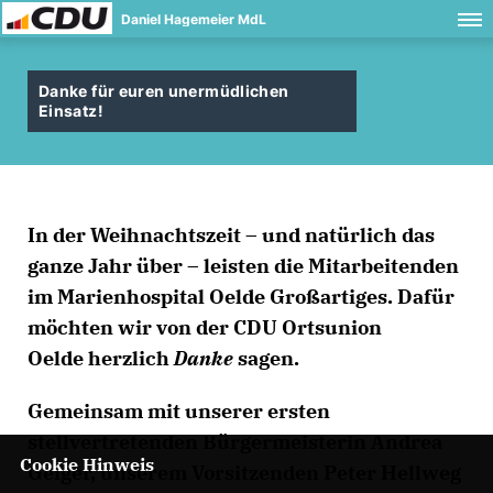
Daniel Hagemeier MdL
Danke für euren unermüdlichen
Einsatz!
In der Weihnachtszeit – und natürlich das
ganze Jahr über – leisten die Mitarbeitenden
im Marienhospital Oelde Großartiges. Dafür
möchten wir von der
CDU Ortsunion
Oelde
herzlich
Danke
sagen.
Gemeinsam mit unserer ersten
stellvertretenden Bürgermeisterin Andrea
Cookie Hinweis
Geiger, unserem Vorsitzenden Peter Hellweg