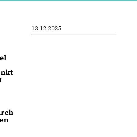
13.12.2025
el
unkt
t
urch
ben