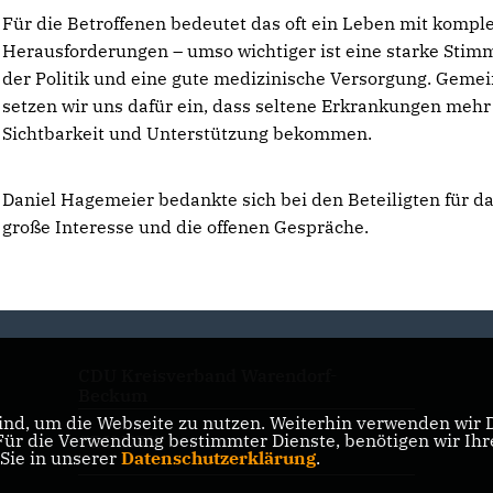
Für die Betroffenen bedeutet das oft ein Leben mit kompl
Herausforderungen – umso wichtiger ist eine starke Stim
der Politik und eine gute medizinische Versorgung. Geme
setzen wir uns dafür ein, dass seltene Erkrankungen mehr
Sichtbarkeit und Unterstützung bekommen.
Daniel Hagemeier bedankte sich bei den Beteiligten für d
große Interesse und die offenen Gespräche.
CDU Kreisverband Warendorf-
Beckum
nd, um die Webseite zu nutzen. Weiterhin verwenden wir Di
r die Verwendung bestimmter Dienste, benötigen wir Ihre 
CDU NRW
 Sie in unserer
Datenschutzerklärung
.