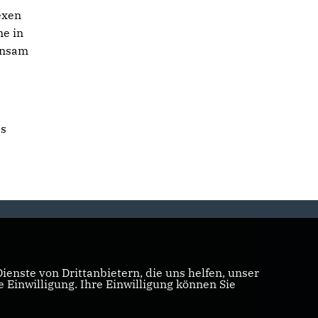
exen
me in
insam
as
enste von Drittanbietern, die uns helfen, unser
Einwilligung. Ihre Einwilligung können Sie