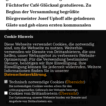
Füchtorfer Café Glücksal gratulieren. Zu
Beginn der Versammlung begrüßte
Bürgermeister Josef Uphoff alle geladenen
Gäste und gab einen ersten kommunalen
Überblick nach der Wahl im September.
Cookie Hinweis
August Budde gehört der Sassenberger CDU
Diese Webseite verwendet Cookies, die notwendig
sind, um die Webseite zu nutzen. Weiterhin
seit 65 Jahren an. Auf 50 Jahre in der CDU
verwenden wir Dienste von Drittanbietern, die uns
helfen, unser Webangebot zu verbessern (Website-
können Sophia Möllenbeck,
Aloysia
Optmierung). Für die Verwendung bestimmter
Eikelmann,
Dienste, benötigen wir Ihre Einwilligung. Ihre
Einwilligung können Sie jederzeit widerrufen. Weitere
Irmgard
Informationen finden Sie in unserer
Datenschutzerklärung
.
Vinherm,
Technisch notwendige Cookies (
Übersicht
)
Walther Dörholt
Die notwendigen Cookies werden allein für den
und Ferdinand
ordnungsgemäßen Gebrauch der Webseite benötigt.
Cookies von Drittanbietern (
Übersicht
)
Freiherr von
Zur Optimierung unserer Webseite binden wir Dienste und
Angebote von Drittanbietern ein.
Korff jun. zurückblicken. 40 Jahre CDU-