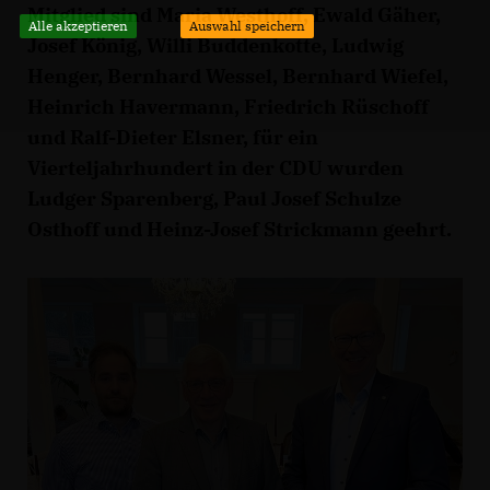
Mitglied sind Maria Westhoff, Ewald Gäher,
Alle akzeptieren
Auswahl speichern
Josef König, Willi Buddenkotte, Ludwig
Henger, Bernhard Wessel, Bernhard Wiefel,
Heinrich Havermann, Friedrich Rüschoff
und Ralf-Dieter Elsner, für ein
Vierteljahrhundert in der CDU wurden
Ludger Sparenberg, Paul Josef Schulze
Osthoff und Heinz-Josef Strickmann geehrt.