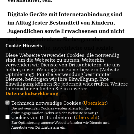
Digitale Geräte mit Internetanbindung sind
im Alltag fester Bestandteil von Kindern,
Jugendlichen sowie Erwachsenen und nicht
mehr wegzudenken. Sie bergen aber
Cookie Hinweis
gesundheitliche, psychische und soziale
Diese Webseite verwendet Cookies, die notwendig
Risiken, besonders für Kinder und
sind, um die Webseite zu nutzen. Weiterhin
Jugendliche.
verwenden wir Dienste von Drittanbietern, die uns
helfen, unser Webangebot zu verbessern (Website-
Optmierung). Für die Verwendung bestimmter
Dienste, benötigen wir Ihre Einwilligung. Ihre
Einwilligung können Sie jederzeit widerrufen. Weitere
Informationen finden Sie in unserer
Datenschutzerklärung
.
Technisch notwendige Cookies (
Übersicht
)
Die notwendigen Cookies werden allein für den
ordnungsgemäßen Gebrauch der Webseite benötigt.
Cookies von Drittanbietern (
Übersicht
)
Zur Optimierung unserer Webseite binden wir Dienste und
Angebote von Drittanbietern ein.