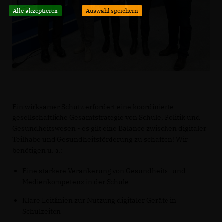
Alle akzeptieren
Auswahl speichern
Ein wirksamer Schutz erfordert eine koordinierte
gesellschaftliche Gesamtstrategie von Schule, Politik und
Gesundheitswesen - es gilt eine Balance zwischen digitaler
Teilhabe und Gesundheitsförderung zu schaffen! Wir
benötigen u. a.:
Eine stärkere Verankerung von Gesundheits- und
Medienkompetenz in der Schule
Klare Leitlinien zur Nutzung digitaler Geräte in
Schulzeiten