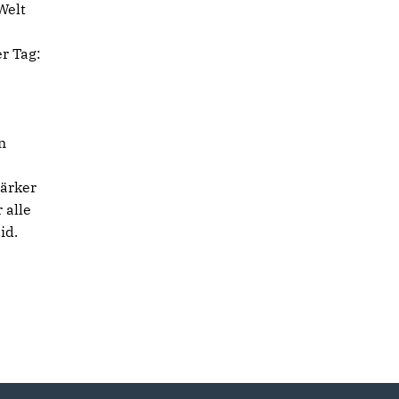
Welt
r Tag:
n
tärker
 alle
id.