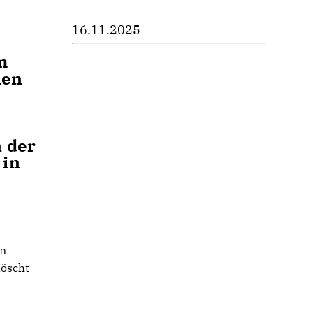
16.11.2025
m
hen
 der
 in
an
löscht