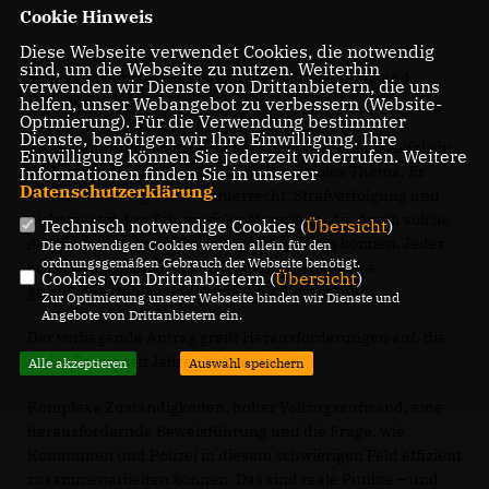
Cookie Hinweis
Diese Webseite verwendet Cookies, die notwendig
sind, um die Webseite zu nutzen. Weiterhin
Sehr geehrter Herr Präsident, Liebe Kolleginnen und
verwenden wir Dienste von Drittanbietern, die uns
Kollegen,
helfen, unser Webangebot zu verbessern (Website-
Optmierung). Für die Verwendung bestimmter
Dienste, benötigen wir Ihre Einwilligung. Ihre
die Bekämpfung illegalen Glücksspiels ist ohne Zweifel ein
Einwilligung können Sie jederzeit widerrufen. Weitere
wichtiges und sicherheitspolitisch sensibles Thema. Es
Informationen finden Sie in unserer
Datenschutzerklärung
.
betrifft Ordnungsrecht, Steuerrecht, Strafverfolgung und
nicht zuletzt den Schutz vieler Menschen, die durch solche
Technisch notwendige Cookies (
Übersicht
)
Angebote in echte Abhängigkeiten geraten können. Jeder
Die notwendigen Cookies werden allein für den
ordnungsgemäßen Gebrauch der Webseite benötigt.
ernsthafte Lösungsansatz verdient deshalb eine
Cookies von Drittanbietern (
Übersicht
)
gründliche, ruhige und nüchterne Betrachtung.
Zur Optimierung unserer Webseite binden wir Dienste und
Angebote von Drittanbietern ein.
Der vorliegende Antrag greift Herausforderungen auf, die
in der Praxis seit Jahren bekannt sind:
Alle akzeptieren
Auswahl speichern
Komplexe Zuständigkeiten, hoher Vollzugsaufwand, eine
herausfordernde Beweisführung und die Frage, wie
Kommunen und Polizei in diesem schwierigen Feld effizient
zusammenarbeiten können. Das sind reale Punkte – und