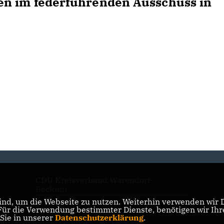
en im federführenden Ausschuss in
CDU Kreisverband Warendorf-
Beckum
nd, um die Webseite zu nutzen. Weiterhin verwenden wir Di
r die Verwendung bestimmter Dienste, benötigen wir Ihre 
CDU NRW
 Sie in unserer
Datenschutzerklärung
.