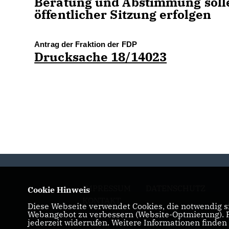
Beratung und Abstimmung soll
öffentlicher Sitzung erfolgen
Antrag der Fraktion der FDP
Drucksache 18/14023
IMPRESSUM
DATENSCHUTZ
Cookie Hinweis
KONTAKT
Diese Webseite verwendet Cookies, die notwendig si
Webangebot zu verbessern (Website-Optmierung). Fü
jederzeit widerrufen. Weitere Informationen finden