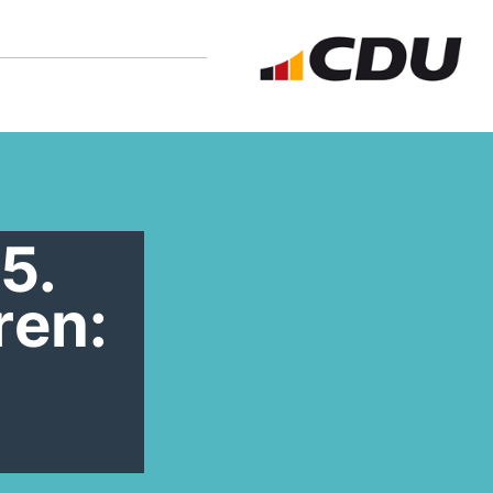
5.
ren: