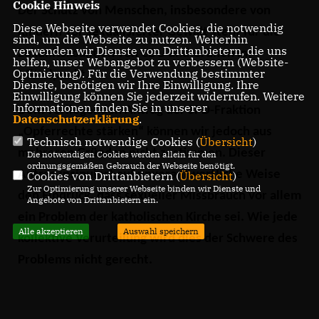
Cookie Hinweis
Der Schutz von Menschen, insbesondere von
Diese Webseite verwendet Cookies, die notwendig
Kindern vor sexualisierter Gewalt steht für die
sind, um die Webseite zu nutzen. Weiterhin
verwenden wir Dienste von Drittanbietern, die uns
Zukunftskoalition von CDU und Grünen im
helfen, unser Webangebot zu verbessern (Website-
Optmierung). Für die Verwendung bestimmter
Mittelpunkt.
Dienste, benötigen wir Ihre Einwilligung. Ihre
Einwilligung können Sie jederzeit widerrufen. Weitere
Informationen finden Sie in unserer
Dem vorliegenden Antrag der SPD-Fraktion
Datenschutzerklärung
.
Opferrechte stärken“ können wir jedoch aus
Technisch notwendige Cookies (
Übersicht
)
mehreren Gründen nicht zustimmen. Dieser
Die notwendigen Cookies werden allein für den
ordnungsgemäßen Gebrauch der Webseite benötigt.
Antrag insinuiert auf unverantwortliche Weise
Cookies von Drittanbietern (
Übersicht
)
Zur Optimierung unserer Webseite binden wir Dienste und
den Eindruck, dass sexueller Missbrauch vor allem
Angebote von Drittanbietern ein.
ein Problem der katholischen Kirche sei. Wie jede
Alle akzeptieren
Auswahl speichern
kollektive Verurteilung wird dies der Schwere des
Problems nicht gerecht.