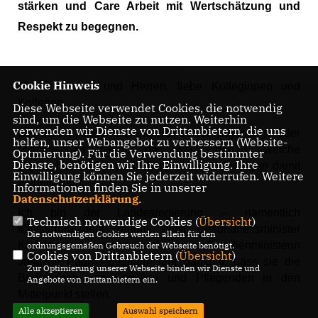
stärken und Care Arbeit mit Wertschätzung und
Respekt zu begegnen.
Cookie Hinweis
Meine Damen und Herren, liebe Kolleginnen und
Kollegen,
Diese Webseite verwendet Cookies, die notwendig
sind, um die Webseite zu nutzen. Weiterhin
verwenden wir Dienste von Drittanbietern, die uns
wer selbst Kinder erzieht, wer selbst Angehörige oder
helfen, unser Webangebot zu verbessern (Website-
Mitmenschen pflegt, der weiß genau, welche
Optmierung). Für die Verwendung bestimmter
Dienste, benötigen wir Ihre Einwilligung. Ihre
physischen und psychischen Herausforderungen damit
Einwilligung können Sie jederzeit widerrufen. Weitere
einhergehen.
Informationen finden Sie in unserer
Datenschutzerklärung
.
Ich bin der Landesregierung – namentlich
Technisch notwendige Cookies (
Übersicht
)
Ministerpräsident Hendrik Wüst, Gesundheitsminister
Die notwendigen Cookies werden allein für den
Karl-Josef Laumann und auch Familienministerin
ordnungsgemäßen Gebrauch der Webseite benötigt.
Cookies von Drittanbietern (
Übersicht
)
Josefine Paul – deshalb sehr dankbar, dass sie die
Zur Optimierung unserer Webseite binden wir Dienste und
Bedürfnisse von Familien und Pflegenden in den
Angebote von Drittanbietern ein.
Mittelpunkt stellen.
Alle akzeptieren
Auswahl speichern