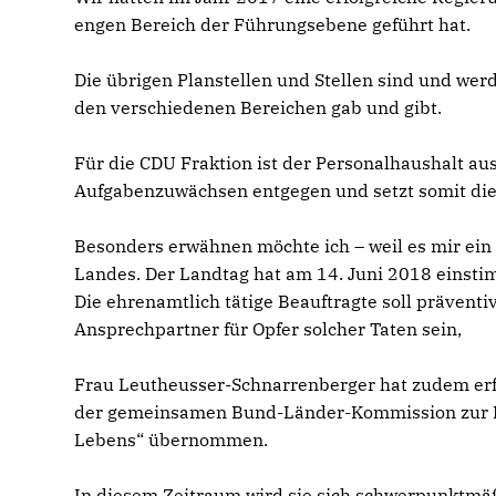
engen Bereich der Führungsebene geführt hat.
Die übrigen Planstellen und Stellen sind und we
den verschiedenen Bereichen gab und gibt.
Für die CDU Fraktion ist der Personalhaushalt a
Aufgabenzuwächsen entgegen und setzt somit di
Besonders erwähnen möchte ich – weil es mir ein 
Landes. Der Landtag hat am 14. Juni 2018 einsti
Die ehrenamtlich tätige Beauftragte soll präve
Ansprechpartner für Opfer solcher Taten sein,
Frau Leutheusser-Schnarrenberger hat zudem erfr
der gemeinsamen Bund-Länder-Kommission zur B
Lebens“ übernommen.
In diesem Zeitraum wird sie sich schwerpunktmä