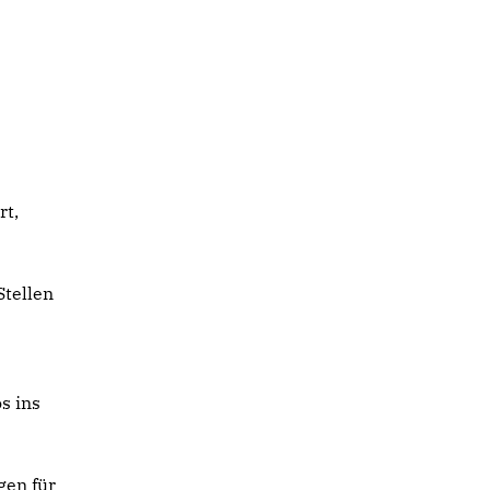
rt,
Stellen
s ins
gen für