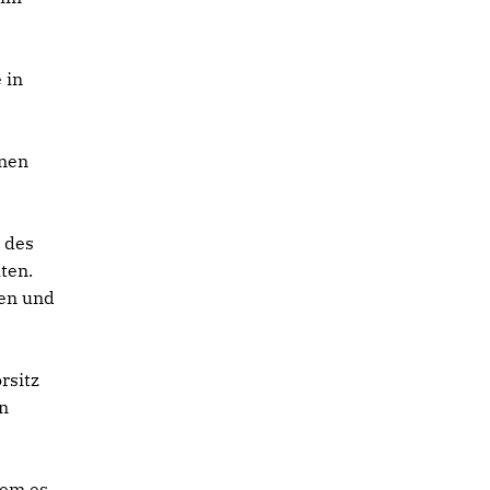
 in
enen
 des
ten.
ren und
rsitz
n
dem es