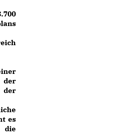
3.700
plans
reich
iner
e der
 der
iche
ht es
 die