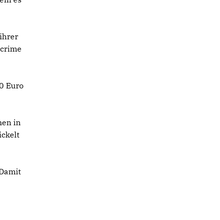
ihrer
rcrime
00 Euro
en in
ckelt
 Damit