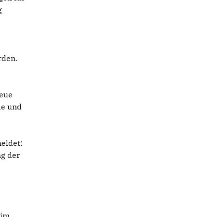
g
rden.
neue
de und
eldet:
ng der
 im