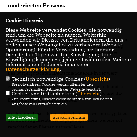
moderierten Prozess.
Cookie Hinweis
Diese Webseite verwendet Cookies, die notwendig
sind, um die Webseite zu nutzen. Weiterhin
Auf Bundesebene fand der Prozess statt, weil CDU, CSU und
verwenden wir Dienste von Drittanbietern, die uns
helfen, unser Webangebot zu verbessern (Website-
SPD in ihrem Koalitionsvertrag von 2018 die Einberufung
Optmierung). Für die Verwendung bestimmter
einer Expertenkommission zur Demokratie vereinbart
Dienste, benötigen wir Ihre Einwilligung. Ihre
Einwilligung können Sie jederzeit widerrufen. Weitere
haben.
Informationen finden Sie in unserer
Datenschutzerklärung
.
Das Bürgergutachten „Deutschlands Rolle in der Welt“
Technisch notwendige Cookies (
Übersicht
)
wurde ganz aktuell am 19.März 2021, also in der
Die notwendigen Cookies werden allein für den
vergangenen Woche, der Öffentlichkeit vorgestellt und an
ordnungsgemäßen Gebrauch der Webseite benötigt.
den Bundestagspräsidenten Wolfgang Schäuble und die
Cookies von Drittanbietern (
Übersicht
)
Zur Optimierung unserer Webseite binden wir Dienste und
Bundestagsfraktionen übergeben.
Angebote von Drittanbietern ein.
Auch wenn dieser Bürgerrat als Erfolg zu werten ist, gibt es
Alle akzeptieren
Auswahl speichern
deutliche Argumente die dagegen sprechen, weitere auf
verschiedenen Ebenen zu installieren.