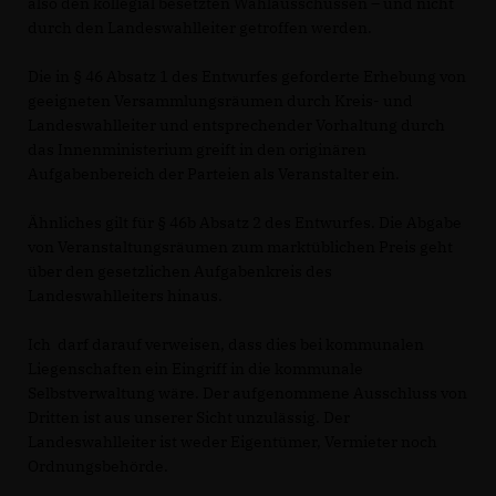
also den kollegial besetzten Wahlausschüssen – und nicht
durch den Landeswahlleiter getroffen werden.
Die in § 46 Absatz 1 des Entwurfes geforderte Erhebung von
geeigneten Versammlungsräumen durch Kreis- und
Landeswahlleiter und entsprechender Vorhaltung durch
das Innenministerium greift in den originären
Aufgabenbereich der Parteien als Veranstalter ein.
Ähnliches gilt für § 46b Absatz 2 des Entwurfes. Die Abgabe
von Veranstaltungsräumen zum marktüblichen Preis geht
über den gesetzlichen Aufgabenkreis des
Landeswahlleiters hinaus.
Ich darf darauf verweisen, dass dies bei kommunalen
Liegenschaften ein Eingriff in die kommunale
Selbstverwaltung wäre. Der aufgenommene Ausschluss von
Dritten ist aus unserer Sicht unzulässig. Der
Landeswahlleiter ist weder Eigentümer, Vermieter noch
Ordnungsbehörde.