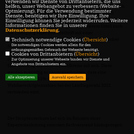
verwenden wir Dienste von Drittanbietern, die uns
helfen, unser Webangebot zu verbessern (Website-
Die Ersetzung des Einzelkriteriums „Einwohnerzahl“ durch
Optmierung). Für die Verwendung bestimmter
das Merkmal „Wahlberechtigtenzahl“ in Paragraph 13
Dienste, benötigen wir Ihre Einwilligung. Ihre
erscheint nach dem Urteil des Verfassungsgerichtshofs
Einwilligung können Sie jederzeit widerrufen. Weitere
Informationen finden Sie in unserer
NRW konsequent. Folgerichtig ist nach diesem Urteil auch
Datenschutzerklärung
.
die Einfügung einer Sollvorschrift mit einer
Technisch notwendige Cookies (
Übersicht
)
Abweichungstoleranz bis zu 15% - auch hier in logischer
Die notwendigen Cookies werden allein für den
Anlehnung an das Bundeswahlgesetz.
ordnungsgemäßen Gebrauch der Webseite benötigt.
Cookies von Drittanbietern (
Übersicht
)
Das zieht die Anpassung einiger Wahlkreise unter
Zur Optimierung unserer Webseite binden wir Dienste und
Angebote von Drittanbietern ein.
Einbeziehung der Nachbarwahlkreise mit sich. Diese
werden zukünftig so neuzugeschnitten, dass eine
Alle akzeptieren
Auswahl speichern
Verletzung der 15%-Grenze auf Basis der
Wahlberechtigtenzahlen bei der Landtagswahl 2022
vermieden wird.
Der Hauptausschuss hat sich im Rahmen einer
Expertenanhörung externen Sachverstand hinzugezogen.