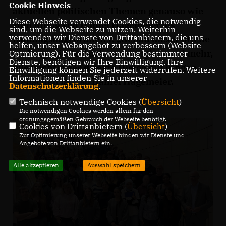
Cookie Hinweis
aktuellen politischen Themen genauso wie
Diese Webseite verwendet Cookies, die notwendig
zum Alltag von Daniel Hagemeier als
sind, um die Webseite zu nutzen. Weiterhin
verwenden wir Dienste von Drittanbietern, die uns
Landtagsabgeordneter. „Genau dieser offene
helfen, unser Webangebot zu verbessern (Website-
und engagierte Austausch zeigt einmal mehr,
Optmierung). Für die Verwendung bestimmter
Dienste, benötigen wir Ihre Einwilligung. Ihre
wie wichtig der direkte Dialog mit jungen
Einwilligung können Sie jederzeit widerrufen. Weitere
Informationen finden Sie in unserer
Menschen ist,“ so Daniel Hagemeier.
Datenschutzerklärung
.
Technisch notwendige Cookies (
Übersicht
)
Die notwendigen Cookies werden allein für den
ordnungsgemäßen Gebrauch der Webseite benötigt.
Cookies von Drittanbietern (
Übersicht
)
Zur Optimierung unserer Webseite binden wir Dienste und
Angebote von Drittanbietern ein.
Alle akzeptieren
Auswahl speichern