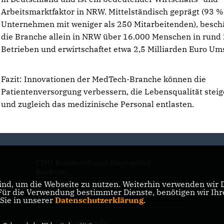
Arbeitsmarktfaktor in NRW. Mittelständisch geprägt (93 %
Unternehmen mit weniger als 250 Mitarbeitenden), beschä
die Branche allein in NRW über 16.000 Menschen in rund
Betrieben und erwirtschaftet etwa 2,5 Milliarden Euro Um
Fazit: Innovationen der MedTech-Branche können die
Patientenversorgung verbessern, die Lebensqualität stei
und zugleich das medizinische Personal entlasten.
CDU Kreisverband Warendorf-
Beckum
nd, um die Webseite zu nutzen. Weiterhin verwenden wir Di
r die Verwendung bestimmter Dienste, benötigen wir Ihre 
CDU NRW
 Sie in unserer
Datenschutzerklärung
.
CDU Deutschlands