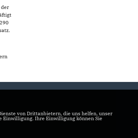
 der
ftigt
 290
satz.
gern
enste von Drittanbietern, die uns helfen, unser
Einwilligung. Ihre Einwilligung können Sie