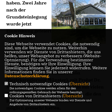
haben. Zwei Jahre
nach der
Grundsteinlegung
wurde jetzt
Einweihung gefeiert
Cookie Hinweis
– mit vielen
Diese Webseite verwendet Cookies, die notwendig
Festrednern wie
sind, um die Webseite zu nutzen. Weiterhin
Eckhard Uhlenberg als Präsident der NRW-
verwenden wir Dienste von Drittanbietern, die uns
helfen, unser Webangebot zu verbessern (Website-
Stiftung, Landrat Dr. Olaf Gericke, MdB
Optmierung). Für die Verwendung bestimmter
Dienste, benötigen wir Ihre Einwilligung. Ihre
Henning Rehbaum, Telgtes Kämmerer
Einwilligung können Sie jederzeit widerrufen. Weitere
Informationen finden Sie in unserer
Stephan Herzig und Tobias Schön
Datenschutzerklärung
.
(Bezirksregierung Münster), mit Probst Dr.
Technisch notwendige Cookies (
Übersicht
)
Michael Langenfeld und vor allem mit vielen
Die notwendigen Cookies werden allein für den
ordnungsgemäßen Gebrauch der Webseite benötigt.
Raestruperinnen und Raestrupern, die den
Cookies von Drittanbietern (
Übersicht
)
Bau des Dorfgemeinschaftshauses erst
Zur Optimierung unserer Webseite binden wir Dienste und
Angebote von Drittanbietern ein.
möglich gemacht hatten.