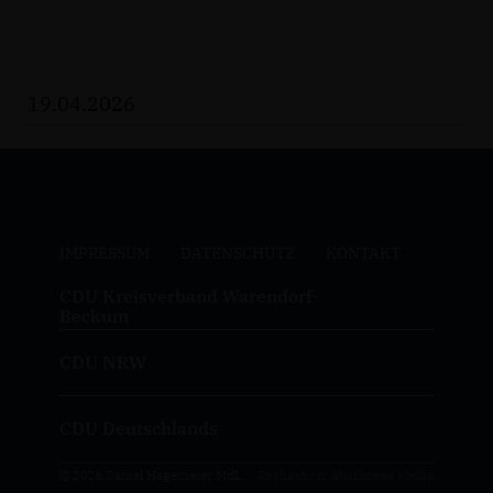
19.04.2026
IMPRESSUM
DATENSCHUTZ
KONTAKT
CDU Kreisverband Warendorf-
Beckum
CDU NRW
CDU Deutschlands
@2026 Daniel Hagemeier MdL
Realisation: Sharkness Media