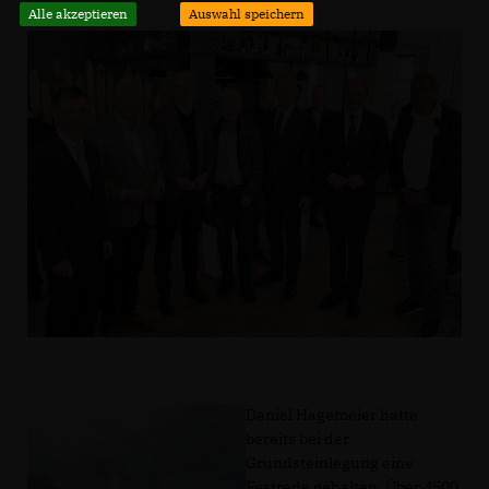
Alle akzeptieren
Auswahl speichern
Daniel Hagemeier hatte
bereits bei der
Grundsteinlegung eine
Festrede gehalten. Über 4500