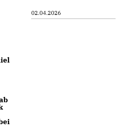
02.04.2026
iel
gab
k
bei