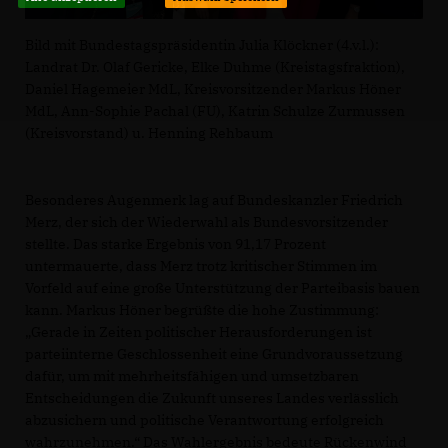
Bild mit Bundestagspräsidentin Julia Klöckner (4.v.l.):
Landrat Dr. Olaf Gericke, Elke Duhme (Kreistagsfraktion),
Daniel Hagemeier MdL, Kreisvorsitzender Markus Höner
MdL, Ann-Sophie Pachal (FU), Katrin Schulze Zurmussen
(Kreisvorstand) u. Henning Rehbaum
Besonderes Augenmerk lag auf Bundeskanzler Friedrich
Merz, der sich der Wiederwahl als Bundesvorsitzender
stellte. Das starke Ergebnis von 91,17 Prozent
untermauerte, dass Merz trotz kritischer Stimmen im
Vorfeld auf eine große Unterstützung der Parteibasis bauen
kann. Markus Höner begrüßte die hohe Zustimmung:
Gerade in Zeiten politischer Herausforderungen ist
parteiinterne Geschlossenheit eine Grundvoraussetzung
dafür, um mit mehrheitsfähigen und umsetzbaren
Entscheidungen die Zukunft unseres Landes verlässlich
abzusichern und politische Verantwortung erfolgreich
wahrzunehmen.“ Das Wahlergebnis bedeute Rückenwind