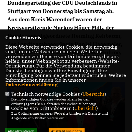
Bundesparteitag der CDU Deutschlands in
Stuttgart von Donnerstag bis Samstag ab.
Aus dem Kreis Warendorf waren der
Kreisvorsitzende Markus Höner MdL, der
Bundestagsabgeordnete Henning Rehbaum,
Cookie Hinweis
der Landtagsabgeordnete Daniel Hagemeier,
Diese Webseite verwendet Cookies, die notwendig
sind, um die Webseite zu nutzen. Weiterhin
Landrat Dr. Olaf Gericke sowie Elke Duhme,
verwenden wir Dienste von Drittanbietern, die uns
Katrin Schulze Zurmussen und Ann-Sophie
helfen, unser Webangebot zu verbessern (Website-
Optmierung). Für die Verwendung bestimmter
Pachal angereist.
Dienste, benötigen wir Ihre Einwilligung. Ihre
Einwilligung können Sie jederzeit widerrufen. Weitere
Informationen finden Sie in unserer
Datenschutzerklärung
.
Technisch notwendige Cookies (
Übersicht
)
Die notwendigen Cookies werden allein für den
ordnungsgemäßen Gebrauch der Webseite benötigt.
Cookies von Drittanbietern (
Übersicht
)
Zur Optimierung unserer Webseite binden wir Dienste und
Angebote von Drittanbietern ein.
Alle akzeptieren
Auswahl speichern