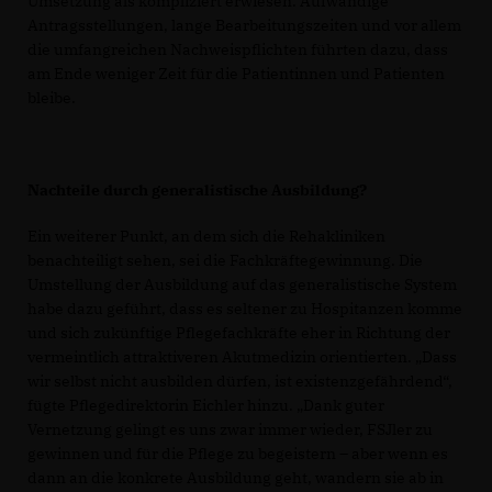
Umsetzung als kompliziert erwiesen. Aufwändige
Antragsstellungen, lange Bearbeitungszeiten und vor allem
die umfangreichen Nachweispflichten führten dazu, dass
am Ende weniger Zeit für die Patientinnen und Patienten
bleibe.
Nachteile durch generalistische Ausbildung?
Ein weiterer Punkt, an dem sich die Rehakliniken
benachteiligt sehen, sei die Fachkräftegewinnung. Die
Umstellung der Ausbildung auf das generalistische System
habe dazu geführt, dass es seltener zu Hospitanzen komme
und sich zukünftige Pflegefachkräfte eher in Richtung der
vermeintlich attraktiveren Akutmedizin orientierten. „Dass
wir selbst nicht ausbilden dürfen, ist existenzgefährdend“,
fügte Pflegedirektorin Eichler hinzu. „Dank guter
Vernetzung gelingt es uns zwar immer wieder, FSJler zu
gewinnen und für die Pflege zu begeistern – aber wenn es
dann an die konkrete Ausbildung geht, wandern sie ab in