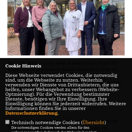
Daniel Hagemeier sowie Anne-Katrin Schulte (Vors. CDU
Cookie Hinweis
Telgte, 3.v.l.) und ihre Stellv. Sabine Schrauth (r.) Prof. Dr.
Diese Webseite verwendet Cookies, die notwendig
med. Svenja Happe (Chefärztin Klinik f. Neurologie, 3.v.r.),
sind, um die Webseite zu nutzen. Weiterhin
Julia Swienty (kaufm. Direktorin, 2.v.l.) und Melanie Eichler
verwenden wir Dienste von Drittanbietern, die uns
(Pflegedir.)
helfen, unser Webangebot zu verbessern (Website-
Optmierung). Für die Verwendung bestimmter
Dienste, benötigen wir Ihre Einwilligung. Ihre
Einwilligung können Sie jederzeit widerrufen. Weitere
Informationen finden Sie in unserer
Hohe Erfolgsquote
Datenschutzerklärung
.
Eine Aussage, der Prof. Dr. med. Svenja Happe, Ärztliche
Technisch notwendige Cookies (
Übersicht
)
Direktorin und Chefärztin Klinik für Neurologie, die
Die notwendigen Cookies werden allein für den