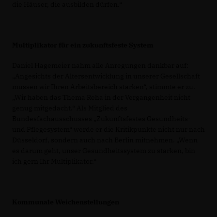
die Häuser, die ausbilden dürfen.“
Multiplikator für ein zukunftsfeste System
Daniel Hagemeier nahm alle Anregungen dankbar auf:
Angesichts der Altersentwicklung in unserer Gesellschaft
müssen wir Ihren Arbeitsbereich stärken“, stimmte er zu.
Wir haben das Thema Reha in der Vergangenheit nicht
genug mitgedacht.“ Als Mitglied des
Bundesfachausschusses „Zukunftsfestes Gesundheits-
und Pflegesystem“ werde er die Kritikpunkte nicht nur nach
Düsseldorf, sondern auch nach Berlin mitnehmen. „Wenn
es darum geht, unser Gesundheitssystem zu stärken, bin
ich gern Ihr Multiplikator.“
Kommunale Weichenstellungen