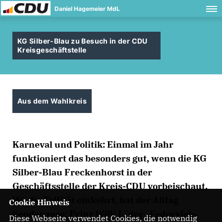
Daniel Hagemeier MdL
KG Silber-Blau zu Besuch in der CDU
Kreisgeschäftstelle
Aus dem Wahlkreis
Karneval und Politik: Einmal im Jahr
funktioniert das besonders gut, wenn die KG
Silber-Blau Freckenhorst in der
Geschäftsstelle der Kreis-CDU vorbeischaut.
Wo die Tollität einkehrt, hat der Alltag
Cookie Hinweis
Sendepause: Prinz Willi I., der „Federvieh-
Diese Webseite verwendet Cookies, die notwendig