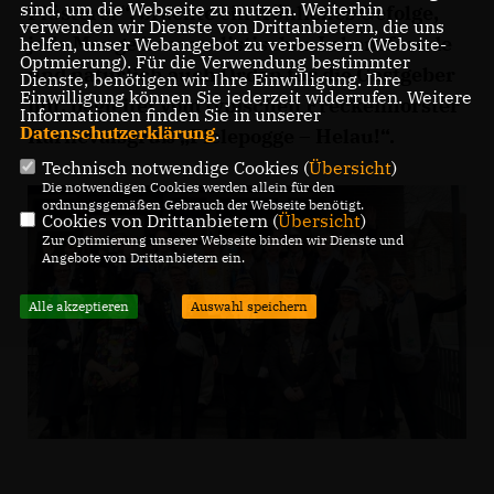
sind, um die Webseite zu nutzen. Weiterhin
Flüsterer“, brachte ein fröhliches Gefolge,
verwenden wir Dienste von Drittanbietern, die uns
jede Menge karnevalistischer Lebensfreude
helfen, unser Webangebot zu verbessern (Website-
Optmierung). Für die Verwendung bestimmter
und natürlich auch Orden für die Gastgeber
Dienste, benötigen wir Ihre Einwilligung. Ihre
Einwilligung können Sie jederzeit widerrufen. Weitere
mit, begleitet vom typischen Freckenhorster
Informationen finden Sie in unserer
Datenschutzerklärung
.
Karnevalsgruß „Pielepogge – Helau!“.
Technisch notwendige Cookies (
Übersicht
)
Die notwendigen Cookies werden allein für den
ordnungsgemäßen Gebrauch der Webseite benötigt.
Cookies von Drittanbietern (
Übersicht
)
Zur Optimierung unserer Webseite binden wir Dienste und
Angebote von Drittanbietern ein.
Alle akzeptieren
Auswahl speichern