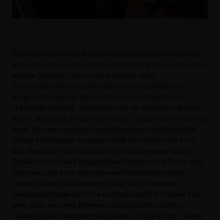
Ein Beispiel: „Gerade frisch in den Landtag gewählt (2017)
hatte ich nach meiner ersten Plenarrede gerade einmal nur
wenige Minuten Zeit, um mich auf das erste
Fernsehinterview vorzubereiten. Aus fast 10 Minuten
Frage- und Antwort-Spiel mit einem leicht nervösen
Landtags-Neuling“ ist am Ende ein 20-Sekunden-Beitrag
in der „Aktuellen Stunde“ geworden.“ „Und dass es nicht die
beste Idee war, an einem menschenleeren australischen
Strand schwimmen zu gehen, weiß ich mittlerweile auch.
Gut, dass uns weder Haie noch Quallen begegnet sind.“ :-)
Danke auch für den Ennigerloher Krueten, den Trude und
Erna mir, aber auch den anderen Gesprächspartnern
serviert haben. Ich bekenne: In die Top-Ten meiner
Lieblingsgetränke hat er es nicht geschafft. Auf jeden Fall
aber muss man den Krueten einmal gekostet haben!
Danke für den wundervollen Abend, Trude & Erna - sowie