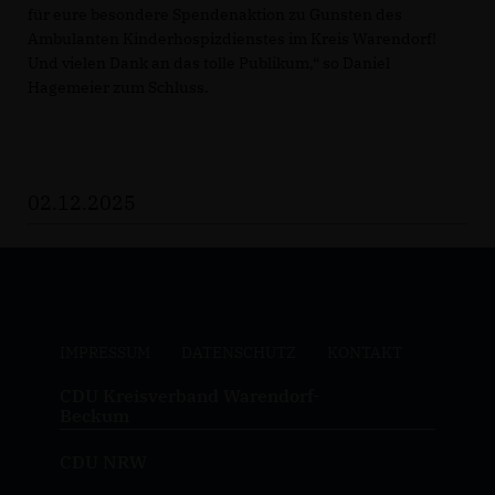
für eure besondere Spendenaktion zu Gunsten des
Ambulanten Kinderhospizdienstes im Kreis Warendorf!
Und vielen Dank an das tolle Publikum,“ so Daniel
Hagemeier zum Schluss.
02.12.2025
IMPRESSUM
DATENSCHUTZ
KONTAKT
CDU Kreisverband Warendorf-
Beckum
CDU NRW