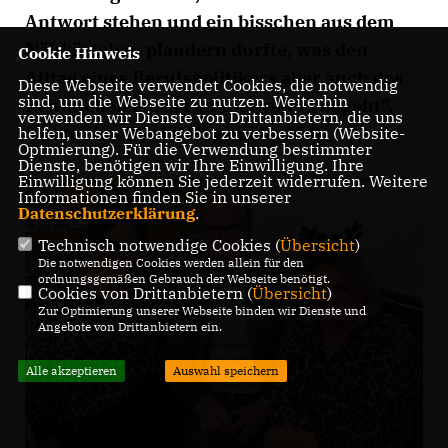
Antwort stehen und ein bisschen aus dem
Nähkästchen plaudern durfte, was den
Cookie Hinweis
Alltag eines Berufspolitikers aber auch das
Diese Webseite verwendet Cookies, die notwendig
sind, um die Webseite zu nutzen. Weiterhin
Privatleben eines Familienvaters angeht",
verwenden wir Dienste von Drittanbietern, die uns
freute sich Daniel Hagemeier MdL.
helfen, unser Webangebot zu verbessern (Website-
Optmierung). Für die Verwendung bestimmter
Dienste, benötigen wir Ihre Einwilligung. Ihre
Einwilligung können Sie jederzeit widerrufen. Weitere
Informationen finden Sie in unserer
Datenschutzerklärung
.
Technisch notwendige Cookies (
Übersicht
)
Die notwendigen Cookies werden allein für den
ordnungsgemäßen Gebrauch der Webseite benötigt.
Cookies von Drittanbietern (
Übersicht
)
Zur Optimierung unserer Webseite binden wir Dienste und
Angebote von Drittanbietern ein.
Alle akzeptieren
Auswahl speichern