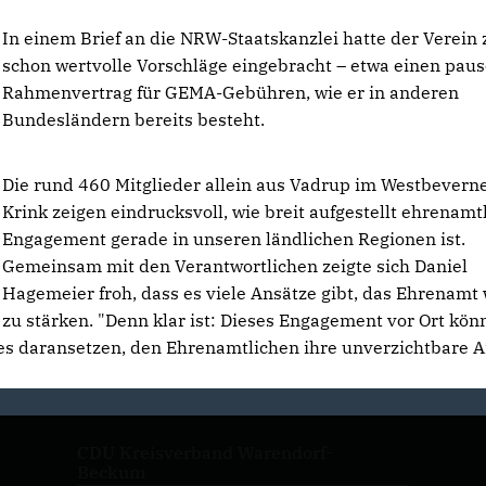
In einem Brief an die NRW-Staatskanzlei hatte der Verein 
schon wertvolle Vorschläge eingebracht – etwa einen pau
Rahmenvertrag für GEMA-Gebühren, wie er in anderen
Bundesländern bereits besteht.
Die rund 460 Mitglieder allein aus Vadrup im Westbevern
Krink zeigen eindrucksvoll, wie breit aufgestellt ehrenamt
Engagement gerade in unseren ländlichen Regionen ist.
Gemeinsam mit den Verantwortlichen zeigte sich Daniel
Hagemeier froh, dass es viele Ansätze gibt, das Ehrenamt 
zu stärken. "Denn klar ist: Dieses Engagement vor Ort kön
alles daransetzen, den Ehrenamtlichen ihre unverzichtbare A
.
CDU Kreisverband Warendorf-
Beckum