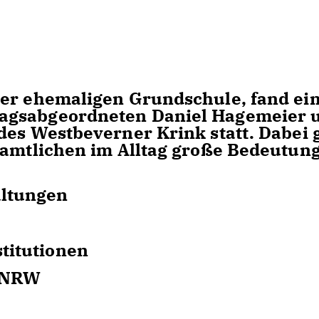
der ehemaligen Grundschule, fand ei
agsabgeordneten Daniel Hagemeier 
des Westbeverner Krink statt. Dabei 
namtlichen im Alltag große Bedeutun
altungen
titutionen
d NRW