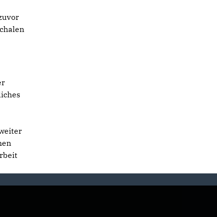
zuvor
schalen
er
liches
weiter
nen
rbeit