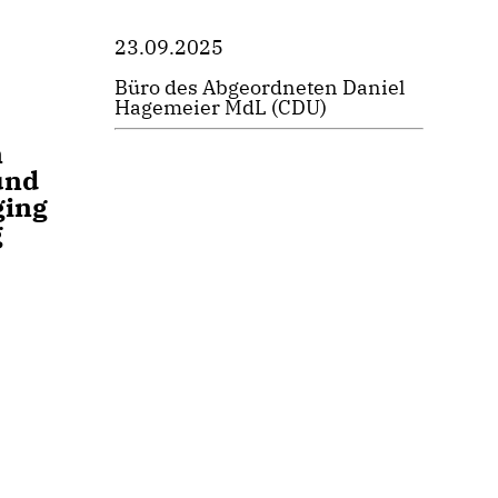
23.09.2025
Büro des Abgeordneten Daniel
Hagemeier MdL (CDU)
n
und
ging
g