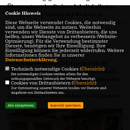
Überzeugungskraft eines Arbeitskollegen.
Cookie Hinweis
Während Willi Geistor auf 40 Jahre in
unserer Union zurückblicken kann, gehören
Diese Webseite verwendet Cookies, die notwendig
sind, um die Webseite zu nutzen. Weiterhin
Julie Schneeweis und Mechthild Tillkorn je
verwenden wir Dienste von Drittanbietern, die uns
helfen, unser Webangebot zu verbessern (Website-
seit einem Vierteljahrhundert zur CDU-
Optmierung). Für die Verwendung bestimmter
Dienste, benötigen wir Ihre Einwilligung. Ihre
Familie. "Es war mir eine Ehre, den drei
Einwilligung können Sie jederzeit widerrufen. Weitere
Jubilaren beim traditionellen
Informationen finden Sie in unserer
Datenschutzerklärung
.
Grünkohlessen der CDU Ennigerloh im
Technisch notwendige Cookies (
Übersicht
)
Namen der Kreispartei zu gratulieren und
Die notwendigen Cookies werden allein für den
zusammen mit dem Ortsunionsvorsitzenden
ordnungsgemäßen Gebrauch der Webseite benötigt.
Cookies von Drittanbietern (
Übersicht
)
Dirk Aufderheide die Urkunden und
Zur Optimierung unserer Webseite binden wir Dienste und
Angebote von Drittanbietern ein.
Ehrennadeln zu überreichen," so Hagemeier.
Alle akzeptieren
Auswahl speichern