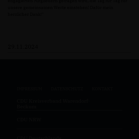
engagierten Mitgliedern getragen wird, die Tag für Tag für
unsere gemeinsamen Werte einstehen! Dafür mein
herzlicher Dank!"
29.11.2024
IMPRESSUM
DATENSCHUTZ
KONTAKT
CDU Kreisverband Warendorf-
Beckum
CDU NRW
CDU Deutschlands