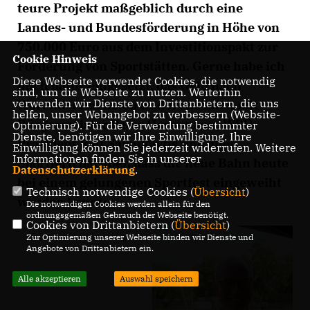
teure Projekt maßgeblich durch eine
Landes- und Bundesförderung in Höhe von
750.000 Euro aus dem Investitionspakt zur
Cookie Hinweis
Förderung von Sportstätten. Gerne habe ich
Diese Webseite verwendet Cookies, die notwendig
mich dafür eingesetzt, das Geld nach
sind, um die Webseite zu nutzen. Weiterhin
verwenden wir Dienste von Drittanbietern, die uns
Warendorf zu holen und freue mich mit
helfen, unser Webangebot zu verbessern (Website-
Bürgermeister Peter Horstmann, WSU-
Optmierung). Für die Verwendung bestimmter
Dienste, benötigen wir Ihre Einwilligung. Ihre
Präsident Ralf Sawukaytis und allen
Einwilligung können Sie jederzeit widerrufen. Weitere
Informationen finden Sie in unserer
Sportlern darüber, dass die neue Bahn heute
Datenschutzerklärung
.
bei einem gelungenen Sportfest eingeweiht
Technisch notwendige Cookies (
Übersicht
)
werden konnte.
Die notwendigen Cookies werden allein für den
ordnungsgemäßen Gebrauch der Webseite benötigt.
Cookies von Drittanbietern (
Übersicht
)
Zur Optimierung unserer Webseite binden wir Dienste und
Angebote von Drittanbietern ein.
Alle akzeptieren
Auswahl speichern