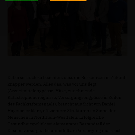
Dabei sei auch zu beachten, dass die Ressourcen in Zukunft
knapper werden. Alles das, was vor uns liegt
(Arzneimittelengpässe, Hitze, zunehmende
Katastrophenereignisse, Versorgungsengpässe in Zeiten
des Fachkräftemangels), braucht aus Sicht von Daniel
Hagemeier klare, effizientere Strukturen im Sinne der
Menschen in Nordrhein-Westfalen. Erfolgreiche
Gesundheitspolitik sei elementarer Bestandteil der
Daseinsvorsorge. Die unmittelbare Versorgung muss sich