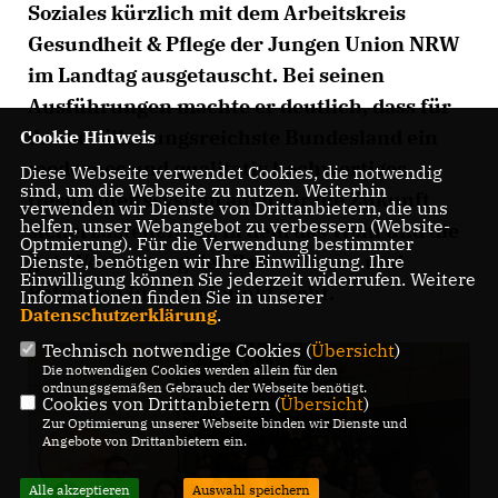
Soziales kürzlich mit dem Arbeitskreis
Gesundheit & Pflege der Jungen Union NRW
im Landtag ausgetauscht. Bei seinen
Ausführungen machte er deutlich, dass für
das bevölkerungsreichste Bundesland ein
Cookie Hinweis
modernes und qualitativ hochwertiges
Diese Webseite verwendet Cookies, die notwendig
sind, um die Webseite zu nutzen. Weiterhin
Gesundheitssystem auch für die Zukunft
verwenden wir Dienste von Drittanbietern, die uns
helfen, unser Webangebot zu verbessern (Website-
sicherzustellen sei, in dem das Wohl und die
Optmierung). Für die Verwendung bestimmter
gute Versorgung der Patientinnen und
Dienste, benötigen wir Ihre Einwilligung. Ihre
Einwilligung können Sie jederzeit widerrufen. Weitere
Patienten im Mittelpunkt steht.
Informationen finden Sie in unserer
Datenschutzerklärung
.
Technisch notwendige Cookies (
Übersicht
)
Die notwendigen Cookies werden allein für den
ordnungsgemäßen Gebrauch der Webseite benötigt.
Cookies von Drittanbietern (
Übersicht
)
Zur Optimierung unserer Webseite binden wir Dienste und
Angebote von Drittanbietern ein.
Alle akzeptieren
Auswahl speichern