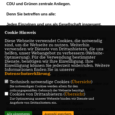
CDU und Grünen zentrale Anliegen.
Denn Sie betreffen uns alle:
Jeden Einzelnen und uns als Gesellschaft insgesamt.
Cookie Hinweis
Gerade vor dem Hintergrund fortschreitender Digitalisierung
Diese Webseite verwendet Cookies, die notwendig
sind, um die Webseite zu nutzen. Weiterhin
ist es deshalb wichtig, bestehende Instrumente der
verwenden wir Dienste von Drittanbietern, die uns
Mitbestimmung zu modernisieren und noch zukunftsfähig zu
helfen, unser Webangebot zu verbessern (Website-
machen.
Optmierung). Für die Verwendung bestimmter
Dienste, benötigen wir Ihre Einwilligung. Ihre
Deshalb möchte ich auch an dieser Stelle ausdrücklich
Einwilligung können Sie jederzeit widerrufen. Weitere
Informationen finden Sie in unserer
anerkennen, dass der Gesetzentwurf der Freien Demokraten
Datenschutzerklärung
.
ein Thema aufgreift, das ohne Zweifel wichtig ist.
Technisch notwendige Cookies (
Übersicht
)
Der vorliegende Entwurf zielt darauf ab, die Möglichkeiten zur
Die notwendigen Cookies werden allein für den
Beteiligung der Bürgerinnen und Bürger durch digitale
ordnungsgemäßen Gebrauch der Webseite benötigt.
Cookies von Drittanbietern (
Übersicht
)
Verfahren zu erweitern.
Zur Optimierung unserer Webseite binden wir Dienste und
Angebote von Drittanbietern ein.
Und er hebt zudem hervor, dass durch digitale
Beteiligungsmöglichkeiten Menschen erreicht werden
Alle akzeptieren
Auswahl speichern
könnten, die bislang von analogen Verfahren ausgeschlossen