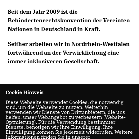
Seit dem Jahr 2009 ist die
Behindertenrechtskonvention der Vereinten
Nationen in Deutschland in Kraft.
Seither arbeiten wir in Nordrhein-Westfalen
fortwährend an der Verwirklichung eine
immer inklusiveren Gesellschaft.
Cookie Hinweis
Diese Webseite verwendet Cookies, die notwendig
sind, um die Webseite zu nutzen. Weiterhin
Worum geht es dabei?
verwenden wir Dienste von Drittanbietern, die uns
helfen, unser Webangebot zu verbessern (Website-
- Es geht um die Achtung von Menschenwürde und
Optmierung). Für die Verwendung bestimmter
Dienste, benötigen wir Ihre Einwilligung. Ihre
Autonomie.
Einwilligung können Sie jederzeit widerrufen. Weitere
Informationen finden Sie in unserer