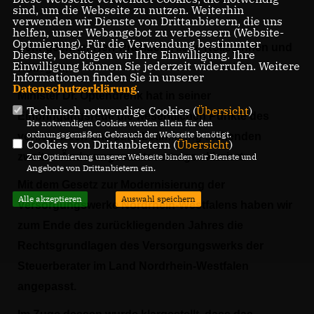
sind, um die Webseite zu nutzen. Weiterhin
verwenden wir Dienste von Drittanbietern, die uns
helfen, unser Webangebot zu verbessern (Website-
Optmierung). Für die Verwendung bestimmter
Sehr geehrter Herr Präsident, liebe Kolleginnen und
Dienste, benötigen wir Ihre Einwilligung. Ihre
Einwilligung können Sie jederzeit widerrufen. Weitere
Kollegen,
Informationen finden Sie in unserer
Datenschutzerklärung
.
Minister Dr. Optendrenk hat in seiner
Technisch notwendige Cookies (
Übersicht
)
Einbringungsrede die wesentlichen Punkte des
Die notwendigen Cookies werden allein für den
ordnungsgemäßen Gebrauch der Webseite benötigt.
vorliegenden und zur Abstimmung stehenden
Cookies von Drittanbietern (
Übersicht
)
zweiten Änderungsstaatsvertrags skizziert.
Zur Optimierung unserer Webseite binden wir Dienste und
Angebote von Drittanbietern ein.
Mit dem Gesetz zur Modernisierung der
Alle akzeptieren
Auswahl speichern
Versorgungswerke Nordrhein-Westfalens haben wir
zum Ende des zurückliegenden Jahres die
Rechtsgrundlagen des Versorgungswerks der
Steuerberater im Land Nordrhein-Westfalen
angepasst.