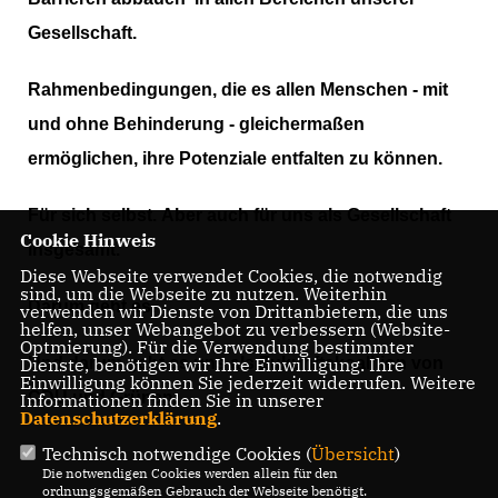
Gesellschaft.
Rahmenbedingungen, die es allen Menschen - mit
und ohne Behinderung - gleichermaßen
ermöglichen, ihre Potenziale entfalten zu können.
Für sich selbst.
Aber auch für uns als Gesellschaft
Cookie Hinweis
insgesamt.
Diese Webseite verwendet Cookies, die notwendig
sind, um die Webseite zu nutzen. Weiterhin
Darum geht es.
verwenden wir Dienste von Drittanbietern, die uns
helfen, unser Webangebot zu verbessern (Website-
Optmierung). Für die Verwendung bestimmter
Dienste, benötigen wir Ihre Einwilligung. Ihre
Und darum geht es uns als Zukunftskoalition von
Einwilligung können Sie jederzeit widerrufen. Weitere
CDU und Grünen.
Informationen finden Sie in unserer
Datenschutzerklärung
.
Technisch notwendige Cookies (
Übersicht
)
Die notwendigen Cookies werden allein für den
ordnungsgemäßen Gebrauch der Webseite benötigt.