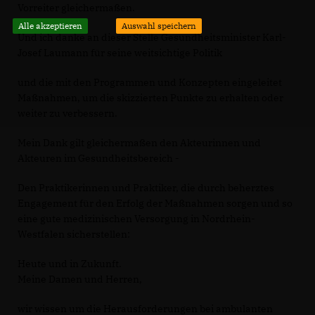
Vorreiter gleichermaßen.
Alle akzeptieren
Auswahl speichern
Und ich danke an dieser Stelle Gesundheitsminister Karl-
Josef Laumann für seine weitsichtige Politik
und die mit den Programmen und Konzepten eingeleitet
Maßnahmen, um die skizzierten Punkte zu erhalten oder
weiter zu verbessern.
Mein Dank gilt gleichermaßen den Akteurinnen und
Akteuren im Gesundheitsbereich -
Den Praktikerinnen und Praktiker, die durch beherztes
Engagement für den Erfolg der Maßnahmen sorgen und so
eine gute medizinischen Versorgung in Nordrhein-
Westfalen sicherstellen:
Heute und in Zukunft.
Meine Damen und Herren,
wir wissen um die Herausforderungen bei ambulanten