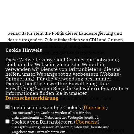
Genau dafür steht die Politik dieser Landesregierung und
der sie tragenden Zukunftskoalition von CDU und Grünen.
Mit der neuen Krankenhausplanung, dem
Cookie Hinweis
Hausärzteprogramm und der Landarztquote hat
Diese Webseite verwendet Cookies, die notwendig
Nordrhein-Westfalen die Weichen richtig gestellt.
sind, um die Webseite zu nutzen. Weiterhin
Dabei geht es um Versorgungssicherheit.
verwenden wir Dienste von Drittanbietern, die uns
Es geht um die Sicherung der medizinischen Qualität.
helfen, unser Webangebot zu verbessern (Website-
Optmierung). Für die Verwendung bestimmter
Und es geht um Erreichbarkeit und Verfügbarkeit für die
Dienste, benötigen wir Ihre Einwilligung. Ihre
Menschen.
Einwilligung können Sie jederzeit widerrufen. Weitere
Informationen finden Sie in unserer
Datenschutzerklärung
.
Überall in unserem Land und in allen medizinischen
Disziplinen.
Technisch notwendige Cookies (
Übersicht
)
Die notwendigen Cookies werden allein für den
Nordrhein-Westfalen ist bei der Schaffung von
ordnungsgemäßen Gebrauch der Webseite benötigt.
Cookies von Drittanbietern (
Übersicht
)
Rahmenbedingungen die die Verwirklichung der
Zur Optimierung unserer Webseite binden wir Dienste und
genannten Punkte erlauben heute bundesweit Vorbild und
Angebote von Drittanbietern ein.