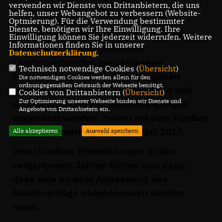
verwenden wir Dienste von Drittanbietern, die uns
helfen, unser Webangebot zu verbessern (Website-
Optmierung). Für die Verwendung bestimmter
Dienste, benötigen wir Ihre Einwilligung. Ihre
der 1992 zwischen dem Land Nordrhein-
Einwilligung können Sie jederzeit widerrufen. Weitere
Informationen finden Sie in unserer
Westfalen und den jüdischen
Datenschutzerklärung
.
Landesverbänden geschlossene
Technisch notwendige Cookies (
Übersicht
)
Staatsvertrag ist in den vergangenen
Die notwendigen Cookies werden allein für den
ordnungsgemäßen Gebrauch der Webseite benötigt.
zwanzig Jahren mehrfach geändert und
Cookies von Drittanbietern (
Übersicht
)
Zur Optimierung unserer Webseite binden wir Dienste und
den veränderten Rahmenbedingungen
Angebote von Drittanbietern ein.
angepasst worden, zuletzt mit dem Fünften
Änderungsvertrag vom 21. März 2017.
Alle akzeptieren
Auswahl speichern
Verschiedene Entwicklungen in den
vergangenen Jahren führen nun dazu,
dass eine erneute Anpassung des
Staatsvertrags vorgenommen werden
muss.