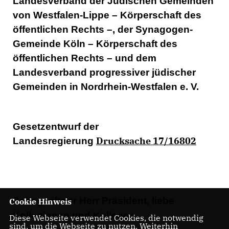
Landesverband der Jüdischen Gemeinden
von Westfalen-Lippe – Körperschaft des
öffentlichen Rechts –, der Synagogen-
Gemeinde Köln – Körperschaft des
öffentlichen Rechts – und dem
Landesverband progressiver jüdischer
Gemeinden in Nordrhein-Westfalen e. V.
Gesetzentwurf der
Drucksache 17/16802
Landesregierung
Sehr geehrter Herr Präsident, liebe
Cookie Hinweis
Kolleginnen und Kollegen,
Diese Webseite verwendet Cookies, die notwendig
sind, um die Webseite zu nutzen. Weiterhin